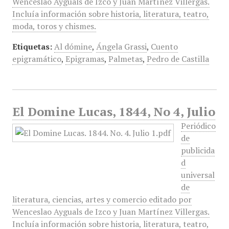
Wenceslao Ayguals de Izco y Juan Martínez Villergas.
Incluía información sobre historia, literatura, teatro,
moda, toros y chismes.
Etiquetas:
Al dómine
,
Ángela Grassi
,
Cuento
epigramático
,
Epigramas
,
Palmetas
,
Pedro de Castilla
El Domine Lucas, 1844, No 4, Julio
Periódico
de
publicida
d
universal
de
literatura, ciencias, artes y comercio editado por
Wenceslao Ayguals de Izco y Juan Martínez Villergas.
Incluía información sobre historia, literatura, teatro,