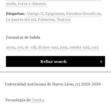
moda, toros y chismes.
Etiquetas:
Alarigo II
,
Epigramas
,
Estudios filosóficos
,
La puerta del sol
,
Palmetas
,
Teatros
Formatos de Salida
atom
,
csv
,
dc-rdf
,
dcmes-xml
,
json
,
omeka-xml
,
rss2
Refine search
Universidad Autónoma de Nuevo Léon, (c) 2020-2030 -
Tecnología de
Omeka
.