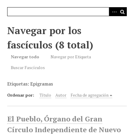
i
n
c
i
Navegar por los
p
a
fascículos (8 total)
l
Navegar todo
Navegar por Etiqueta
Buscar Fascículos
Etiquetas: Epigramas
Ordenar por:
Título
Autor
Fecha de agregación
El Pueblo, Órgano del Gran
Círculo Independiente de Nuevo