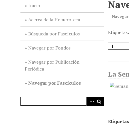
Nave
i
Inicio
n
Navegar
c
Acerca de la Hemeroteca
i
Etiquetas
p
Búsqueda por Fascículos
a
l
Navegar por Fondos
Navegar por Publicación
Periódica
La Se
Navegar por Fascículos
Etiquetas