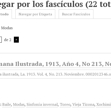
gar por los fascículos (22 tot
 todo
Navegar por Etiqueta
Buscar Fascículos
: Modas
de 2
mana Ilustrada, 1913, Año 4, No 213, 
:
Baile
,
Modas
,
Sinfonía invernal
,
Toreo
,
Vieja Tizona
,
Xochimi