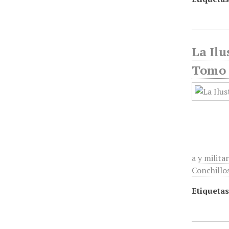
La Ilu
Tomo 
a y milita
Conchillo
Etiquetas