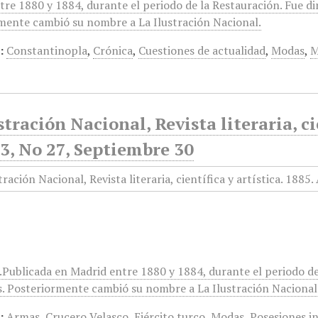
tre 1880 y 1884, durante el periodo de la Restauración. Fue di
mente cambió su nombre a La Ilustración Nacional.
:
Constantinopla
,
Crónica
,
Cuestiones de actualidad
,
Modas
,
M
stración Nacional, Revista literaria, ci
3, No 27, Septiembre 30
r.Publicada en Madrid entre 1880 y 1884, durante el periodo d
s. Posteriormente cambió su nombre a La Ilustración Nacional
:
Armas
,
Crucero Velasco
,
Ejército turco
,
Modas
,
Posesiones i