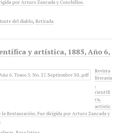
rigida por Arturo Zancada y Conchillos.
onte del diablo
,
Retirada
entífica y artística, 1885, Año 6,
Revista
literaria
,
científi
ca,
artístic
e la Restauración. Fue dirigida por Arturo Zancada y
.
nglesas
,
Raza latina