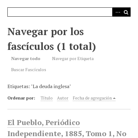
i
n
c
i
Navegar por los
p
a
fascículos (1 total)
l
Navegar todo
Navegar por Etiqueta
Buscar Fascículos
Etiquetas: "La deuda inglesa"
Ordenar por:
Título
Autor
Fecha de agregación
El Pueblo, Periódico
Independiente, 1885, Tomo 1, No