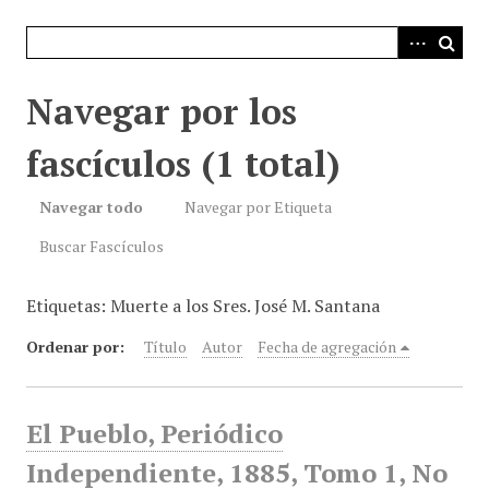
i
n
c
i
Navegar por los
p
a
fascículos (1 total)
l
Navegar todo
Navegar por Etiqueta
Buscar Fascículos
Etiquetas: Muerte a los Sres. José M. Santana
Ordenar por:
Título
Autor
Fecha de agregación
El Pueblo, Periódico
Independiente, 1885, Tomo 1, No