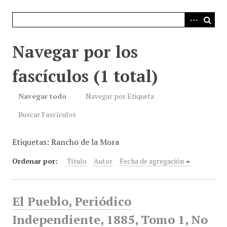
i
n
c
i
Navegar por los
p
a
fascículos (1 total)
l
Navegar todo
Navegar por Etiqueta
Buscar Fascículos
Etiquetas: Rancho de la Mora
Ordenar por:
Título
Autor
Fecha de agregación
El Pueblo, Periódico
Independiente, 1885, Tomo 1, No