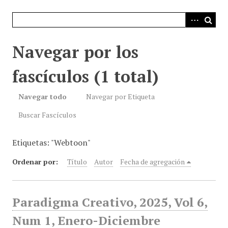
i
n
c
i
Navegar por los
p
a
fascículos (1 total)
l
Navegar todo
Navegar por Etiqueta
Buscar Fascículos
Etiquetas: "Webtoon"
Ordenar por:
Título
Autor
Fecha de agregación
Paradigma Creativo, 2025, Vol 6,
Num 1, Enero-Diciembre