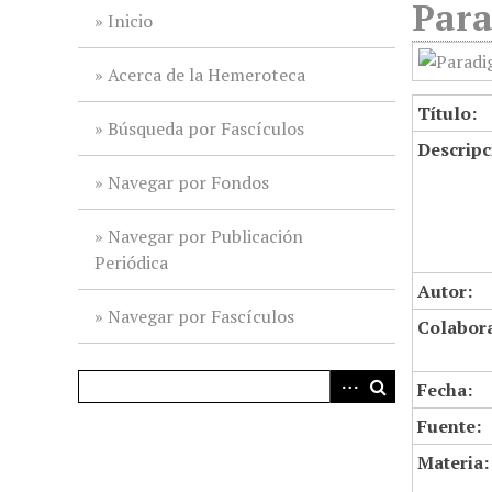
Para
i
Inicio
n
c
Acerca de la Hemeroteca
i
Título:
p
Búsqueda por Fascículos
Descripc
a
l
Navegar por Fondos
Navegar por Publicación
Periódica
Autor:
Navegar por Fascículos
Colabor
Fecha:
Fuente:
Materia: