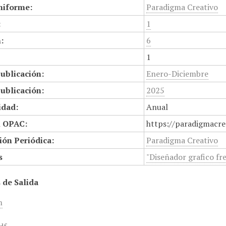
niforme:
Paradigma Creativo
:
1
:
6
1
ublicación:
Enero-Diciembre
ublicación:
2025
idad:
Anual
n OPAC:
https://paradigmacre
ión Periódica:
Paradigma Creativo
s
"Diseñador grafico fre
 de Salida
m