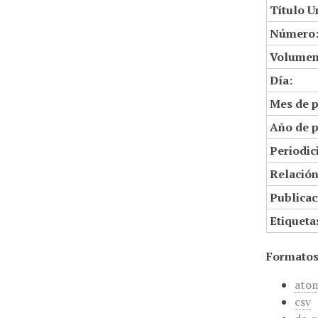
Título U
Número
Volumen
Día:
Mes de p
Año de p
Periodic
Relació
Publicac
Etiqueta
Formatos
ato
csv