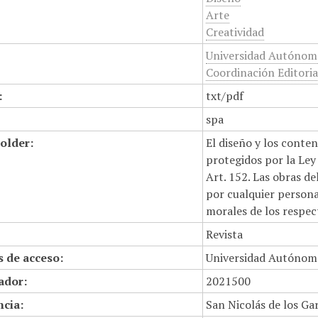
Arte
Creatividad
Universidad Autónoma
Coordinación Editoria
:
txt/pdf
spa
older:
El diseño y los conte
protegidos por la Ley 
Art. 152. Las obras d
por cualquier persona,
morales de los respec
Revista
 de acceso:
Universidad Autónom
cador:
2021500
cia:
San Nicolás de los Ga