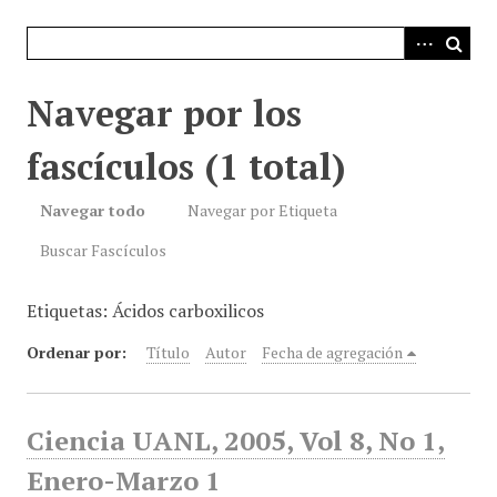
i
n
c
i
Navegar por los
p
a
fascículos (1 total)
l
Navegar todo
Navegar por Etiqueta
Buscar Fascículos
Etiquetas: Ácidos carboxilicos
Ordenar por:
Título
Autor
Fecha de agregación
Ciencia UANL, 2005, Vol 8, No 1,
Enero-Marzo 1