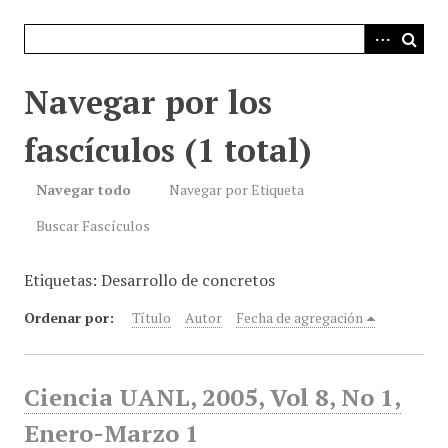
i
n
c
i
Navegar por los
p
a
fascículos (1 total)
l
Navegar todo
Navegar por Etiqueta
Buscar Fascículos
Etiquetas: Desarrollo de concretos
Ordenar por:
Título
Autor
Fecha de agregación
Ciencia UANL, 2005, Vol 8, No 1,
Enero-Marzo 1