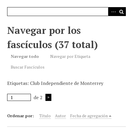
i
n
c
i
Navegar por los
p
a
fascículos (37 total)
l
Navegar todo
Navegar por Etiqueta
Buscar Fascículos
Etiquetas: Club Independiente de Monterrey
de 2
Ordenar por:
Título
Autor
Fecha de agregación