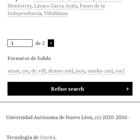
Monterrey
,
Lázaro Garza Ayala
,
Paseo de la
Independencia
,
Villaldama
de 2
Formatos de Salida
atom
,
csv
,
dc-rdf
,
dcmes-xml
,
json
,
omeka-xml
,
rss2
Refine search
Universidad Autónoma de Nuevo Léon, (c) 2020-2030 -
Tecnología de
Omeka
.