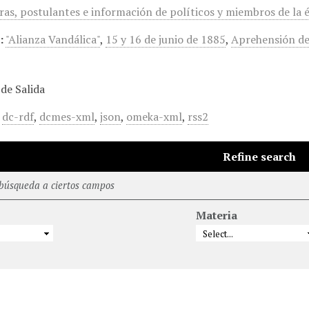
as, postulantes e información de políticos y miembros de la é
:
"Alianza Vandálica"
,
15 y 16 de junio de 1885
,
Aprehensión de
de Salida
,
dc-rdf
,
dcmes-xml
,
json
,
omeka-xml
,
rss2
Refine search
 búsqueda a ciertos campos
Materia