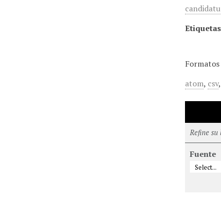
candidatur
Etiquetas
Formatos 
atom
,
csv
Refine su
Fuente