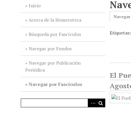
Nave
i
Inicio
n
Navegar
c
Acerca de la Hemeroteca
i
Etiquetas:
p
Búsqueda por Fascículos
a
l
Navegar por Fondos
Navegar por Publicación
Periódica
El Pue
Navegar por Fascículos
Agost