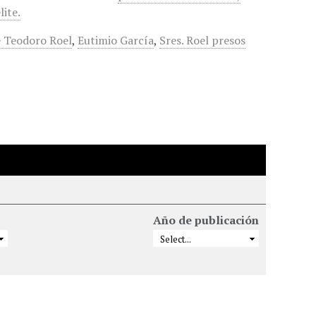
lite.
 Teodoro Roel
,
Eutimio García
,
Sres. Roel presos
Año de publicación