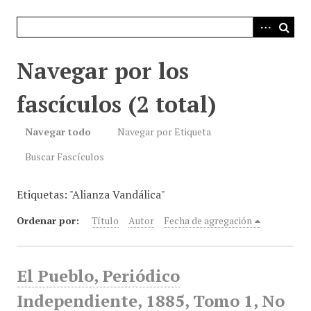
i
n
c
i
Navegar por los
p
a
fascículos (2 total)
l
Navegar todo
Navegar por Etiqueta
Buscar Fascículos
Etiquetas: "Alianza Vandálica"
Ordenar por:
Título
Autor
Fecha de agregación
El Pueblo, Periódico
Independiente, 1885, Tomo 1, No