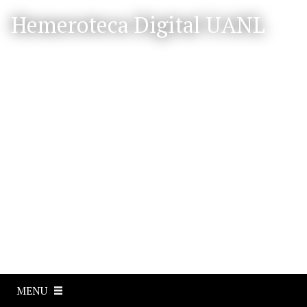
S
Hemeroteca Digital UANL
a
l
t
a
r
a
l
c
o
n
t
e
n
i
d
o
p
MENU
r