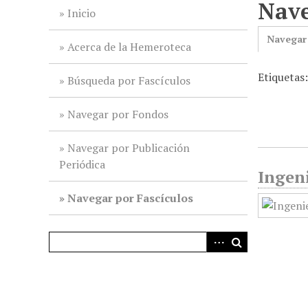
Nave
i
Inicio
n
Navegar
c
Acerca de la Hemeroteca
i
Etiquetas
p
Búsqueda por Fascículos
a
l
Navegar por Fondos
Navegar por Publicación
Periódica
Ingeni
Navegar por Fascículos