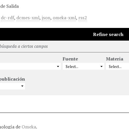
de Salida
,
dc-rdf
,
dcmes-xml
,
json
,
omeka-xml
,
rss2
Refine search
 búsqueda a ciertos campos
Fuente
Materia
publicación
nología de
Omeka
.