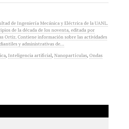
o
ultad de Ingeniería Mecánica y Eléctrica de la UANL.
ipios de la década de los noventa, editada por
as Ortiz. Contiene información sobre las actividades
diantiles y administrativas de…
ica
,
Inteligencia artificial
,
Nanopartículas
,
Ondas