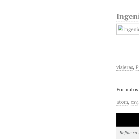
Ingeni
viajeras
,
P
Formatos 
atom
,
csv
Refine su