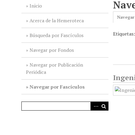
Nave
i
Inicio
n
Navegar
c
Acerca de la Hemeroteca
i
Etiquetas:
p
Búsqueda por Fascículos
a
l
Navegar por Fondos
Navegar por Publicación
Periódica
Ingeni
Navegar por Fascículos