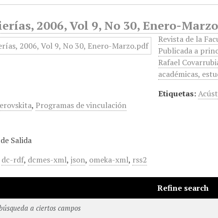
erías, 2006, Vol 9, No 30, Enero-Marz
Revista de la Fac
Publicada a princ
Rafael Covarrubi
académicas, estu
Etiquetas:
Acúst
erovskita
,
Programas de vinculación
de Salida
,
dc-rdf
,
dcmes-xml
,
json
,
omeka-xml
,
rss2
Refine search
 búsqueda a ciertos campos