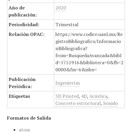
Año de
2020
publicación:
Periodicidad:
Trimestral
Relación OPAC:
https://www.codice.uanl.mx/Re
gistroBibliografico/Informacio
nBibliografica?
from=BusquedaAvanzada&bibI
d=1751916&biblioteca=0&fb=2
0000&fm=6&isbn=
Publicación
Ingenierías
Periódica:
Etiquetas
3D Printed
,
4D
,
Acústica
,
Concreto estructural
,
Sonido
Formatos de Salida
atom