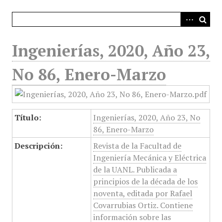
i
n
c
i
Ingenierías, 2020, Año 23,
p
a
No 86, Enero-Marzo
l
Título:
Ingenierías, 2020, Año 23, No
86, Enero-Marzo
Descripción:
Revista de la Facultad de
Ingeniería Mecánica y Eléctrica
de la UANL. Publicada a
principios de la década de los
noventa, editada por Rafael
Covarrubias Ortiz. Contiene
información sobre las