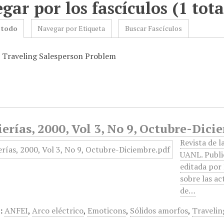
gar por los fascículos (1 tota
 todo
Navegar por Etiqueta
Buscar Fascículos
: Traveling Salesperson Problem
erías, 2000, Vol 3, No 9, Octubre-Dici
Revista de l
UANL. Public
editada por
sobre las ac
de…
:
ANFEI
,
Arco eléctrico
,
Emoticons
,
Sólidos amorfos
,
Travelin