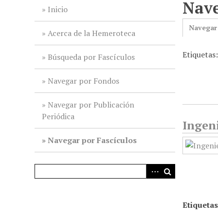
Nave
i
Inicio
n
Navegar
c
Acerca de la Hemeroteca
i
Etiquetas
p
Búsqueda por Fascículos
a
l
Navegar por Fondos
Navegar por Publicación
Periódica
Ingeni
Navegar por Fascículos
Etiquetas