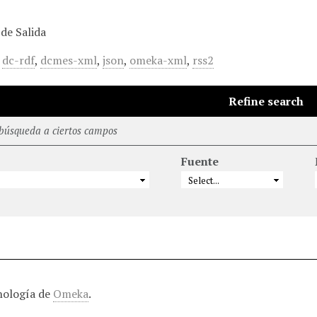
de Salida
,
dc-rdf
,
dcmes-xml
,
json
,
omeka-xml
,
rss2
Refine search
 búsqueda a ciertos campos
Fuente
nología de
Omeka
.