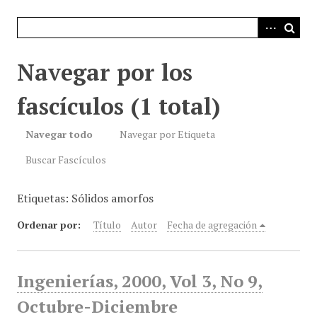
i
n
c
i
Navegar por los
p
a
fascículos (1 total)
l
Navegar todo
Navegar por Etiqueta
Buscar Fascículos
Etiquetas: Sólidos amorfos
Ordenar por:
Título
Autor
Fecha de agregación
Ingenierías, 2000, Vol 3, No 9,
Octubre-Diciembre