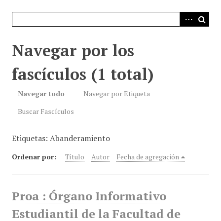
i
n
c
i
Navegar por los
p
a
fascículos (1 total)
l
Navegar todo
Navegar por Etiqueta
Buscar Fascículos
Etiquetas: Abanderamiento
Ordenar por:
Título
Autor
Fecha de agregación
Proa : Órgano Informativo
Estudiantil de la Facultad de