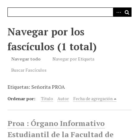
i
n
c
i
Navegar por los
p
a
fascículos (1 total)
l
Navegar todo
Navegar por Etiqueta
Buscar Fascículos
Etiquetas: Señorita PROA
Ordenar por:
Título
Autor
Fecha de agregación
Proa : Órgano Informativo
Estudiantil de la Facultad de