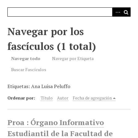
i
n
c
i
Navegar por los
p
a
fascículos (1 total)
l
Navegar todo
Navegar por Etiqueta
Buscar Fascículos
Etiquetas: Ana Luisa Peluffo
Ordenar por:
Título
Autor
Fecha de agregación
Proa : Órgano Informativo
Estudiantil de la Facultad de