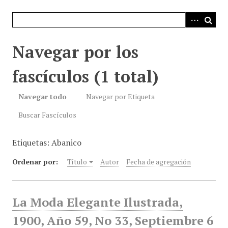
i
n
c
i
Navegar por los
p
a
fascículos (1 total)
l
Navegar todo
Navegar por Etiqueta
Buscar Fascículos
Etiquetas: Abanico
Ordenar por:
Título
Autor
Fecha de agregación
La Moda Elegante Ilustrada,
1900, Año 59, No 33, Septiembre 6