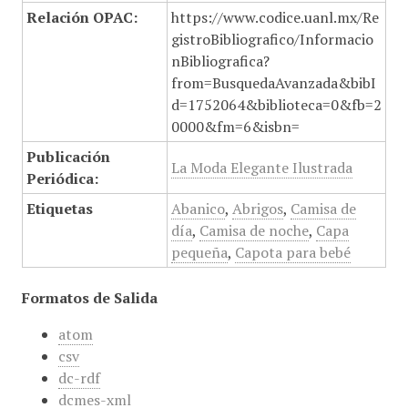
Relación OPAC:
https://www.codice.uanl.mx/Re
gistroBibliografico/Informacio
nBibliografica?
from=BusquedaAvanzada&bibI
d=1752064&biblioteca=0&fb=2
0000&fm=6&isbn=
Publicación
La Moda Elegante Ilustrada
Periódica:
Etiquetas
Abanico
,
Abrigos
,
Camisa de
día
,
Camisa de noche
,
Capa
pequeña
,
Capota para bebé
Formatos de Salida
atom
csv
dc-rdf
dcmes-xml