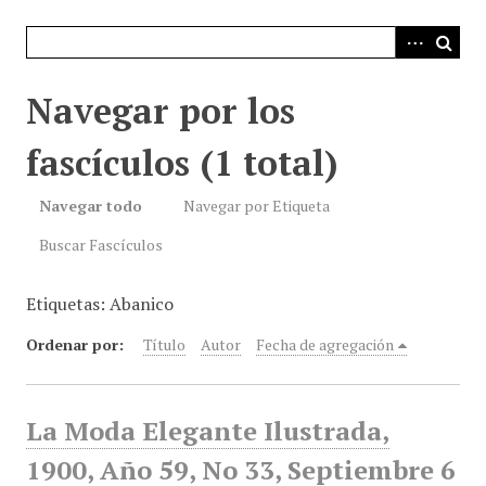
i
n
c
i
Navegar por los
p
a
fascículos (1 total)
l
Navegar todo
Navegar por Etiqueta
Buscar Fascículos
Etiquetas: Abanico
Ordenar por:
Título
Autor
Fecha de agregación
La Moda Elegante Ilustrada,
1900, Año 59, No 33, Septiembre 6