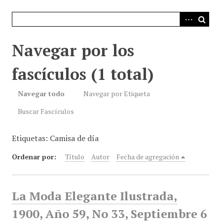
i
n
c
i
Navegar por los
p
a
fascículos (1 total)
l
Navegar todo
Navegar por Etiqueta
Buscar Fascículos
Etiquetas: Camisa de día
Ordenar por:
Título
Autor
Fecha de agregación
La Moda Elegante Ilustrada,
1900, Año 59, No 33, Septiembre 6