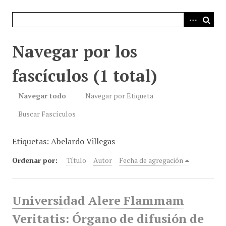
i
n
c
i
Navegar por los
p
a
fascículos (1 total)
l
Navegar todo
Navegar por Etiqueta
Buscar Fascículos
Etiquetas: Abelardo Villegas
Ordenar por:
Título
Autor
Fecha de agregación
Universidad Alere Flammam
Veritatis: Órgano de difusión de