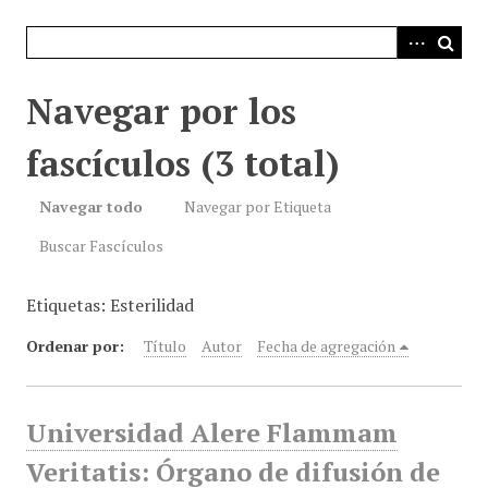
i
n
c
i
Navegar por los
p
a
fascículos (3 total)
l
Navegar todo
Navegar por Etiqueta
Buscar Fascículos
Etiquetas: Esterilidad
Ordenar por:
Título
Autor
Fecha de agregación
Universidad Alere Flammam
Veritatis: Órgano de difusión de