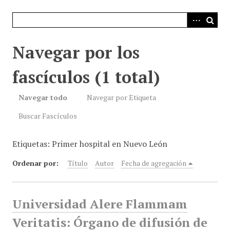
i
n
c
i
Navegar por los
p
a
fascículos (1 total)
l
Navegar todo
Navegar por Etiqueta
Buscar Fascículos
Etiquetas: Primer hospital en Nuevo León
Ordenar por:
Título
Autor
Fecha de agregación
Universidad Alere Flammam
Veritatis: Órgano de difusión de