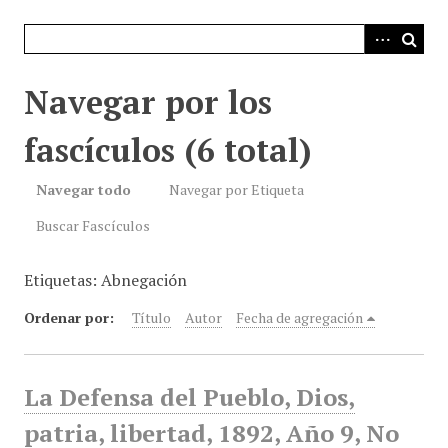
i
n
c
i
Navegar por los
p
a
fascículos (6 total)
l
Navegar todo
Navegar por Etiqueta
Buscar Fascículos
Etiquetas: Abnegación
Ordenar por:
Título
Autor
Fecha de agregación
La Defensa del Pueblo, Dios,
patria, libertad, 1892, Año 9, No