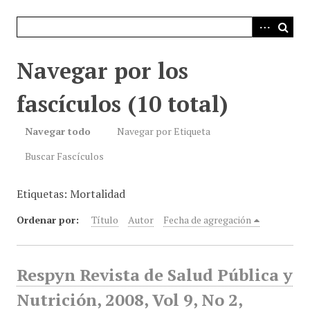
i
n
c
i
Navegar por los
p
a
fascículos (10 total)
l
Navegar todo
Navegar por Etiqueta
Buscar Fascículos
Etiquetas: Mortalidad
Ordenar por:
Título
Autor
Fecha de agregación
Respyn Revista de Salud Pública y
Nutrición, 2008, Vol 9, No 2,