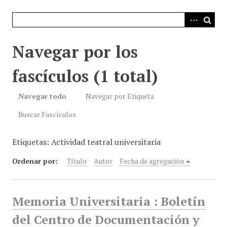
i
n
c
i
Navegar por los
p
a
fascículos (1 total)
l
Navegar todo
Navegar por Etiqueta
Buscar Fascículos
Etiquetas: Actividad teatral universitaria
Ordenar por:
Título
Autor
Fecha de agregación
Memoria Universitaria : Boletín
del Centro de Documentación y