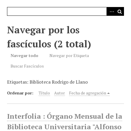
i
n
c
i
Navegar por los
p
a
fascículos (2 total)
l
Navegar todo
Navegar por Etiqueta
Buscar Fascículos
Etiquetas: Biblioteca Rodrigo de Llano
Ordenar por:
Título
Autor
Fecha de agregación
Interfolia : Órgano Mensual de la
Biblioteca Universitaria "Alfonso