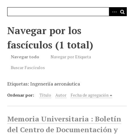
i
n
c
i
Navegar por los
p
a
fascículos (1 total)
l
Navegar todo
Navegar por Etiqueta
Buscar Fascículos
Etiquetas: Ingeneriía aeronáutica
Ordenar por:
Título
Autor
Fecha de agregación
Memoria Universitaria : Boletín
del Centro de Documentación y