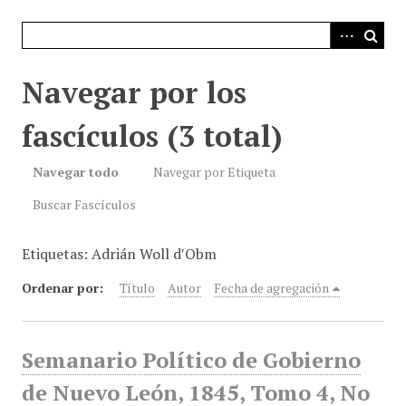
i
n
c
i
Navegar por los
p
a
fascículos (3 total)
l
Navegar todo
Navegar por Etiqueta
Buscar Fascículos
Etiquetas: Adrián Woll d′Obm​
Ordenar por:
Título
Autor
Fecha de agregación
Semanario Político de Gobierno
de Nuevo León, 1845, Tomo 4, No