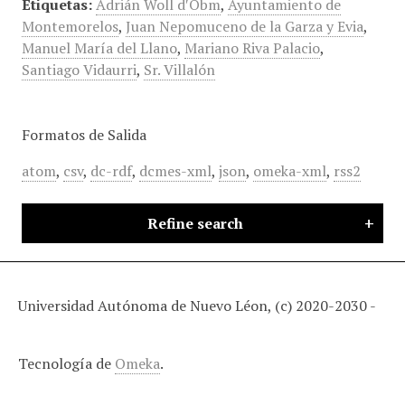
Etiquetas:
Adrián Woll d′Obm​
,
Ayuntamiento de
Montemorelos
,
Juan Nepomuceno de la Garza y Evia
,
Manuel María del Llano
,
Mariano Riva Palacio
,
Santiago Vidaurri
,
Sr. Villalón
Formatos de Salida
atom
,
csv
,
dc-rdf
,
dcmes-xml
,
json
,
omeka-xml
,
rss2
Refine search
Universidad Autónoma de Nuevo Léon, (c) 2020-2030 -
Tecnología de
Omeka
.