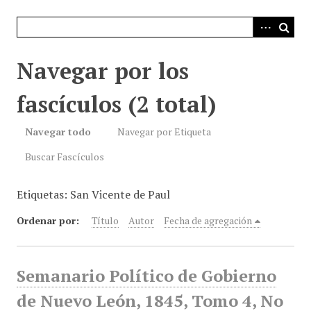
i
n
c
i
Navegar por los
p
a
fascículos (2 total)
l
Navegar todo
Navegar por Etiqueta
Buscar Fascículos
Etiquetas: San Vicente de Paul
Ordenar por:
Título
Autor
Fecha de agregación
Semanario Político de Gobierno
de Nuevo León, 1845, Tomo 4, No