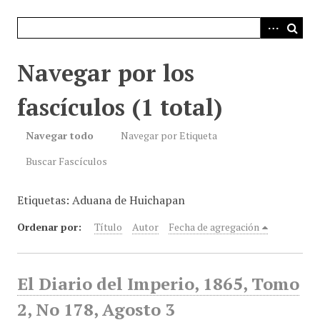
i
n
c
i
Navegar por los
p
a
fascículos (1 total)
l
Navegar todo
Navegar por Etiqueta
Buscar Fascículos
Etiquetas: Aduana de Huichapan
Ordenar por:
Título
Autor
Fecha de agregación
El Diario del Imperio, 1865, Tomo
2, No 178, Agosto 3