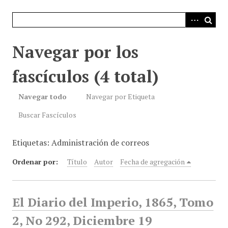
i
n
c
i
Navegar por los
p
a
fascículos (4 total)
l
Navegar todo
Navegar por Etiqueta
Buscar Fascículos
Etiquetas: Administración de correos
Ordenar por:
Título
Autor
Fecha de agregación
El Diario del Imperio, 1865, Tomo
2, No 292, Diciembre 19