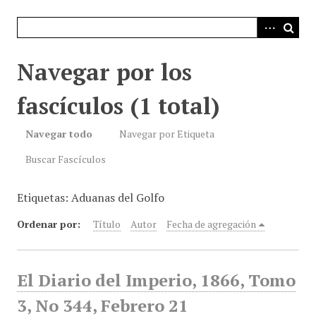
i
n
c
i
Navegar por los
p
a
fascículos (1 total)
l
Navegar todo
Navegar por Etiqueta
Buscar Fascículos
Etiquetas: Aduanas del Golfo
Ordenar por:
Título
Autor
Fecha de agregación
El Diario del Imperio, 1866, Tomo
3, No 344, Febrero 21