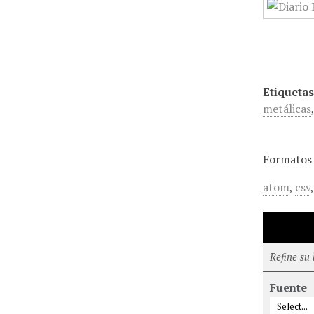
Etiquetas
metálicas
Formatos 
atom
,
csv
Refine su
Fuente