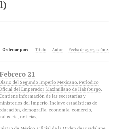
l)
Ordenar por:
Título
Autor
Fecha de agregación
 Febrero 21
Diario del Segundo Imperio Mexicano. Periódico
Oficial del Emperador Maximiliano de Habsburgo.
Contiene información de las secretarías y
ministerios del Imperio. Incluye estadísticas de
educación, demografía, economía, comercio,
industria, noticias,…
nistro de México
,
Oficial de la Orden de Guadalupe
,