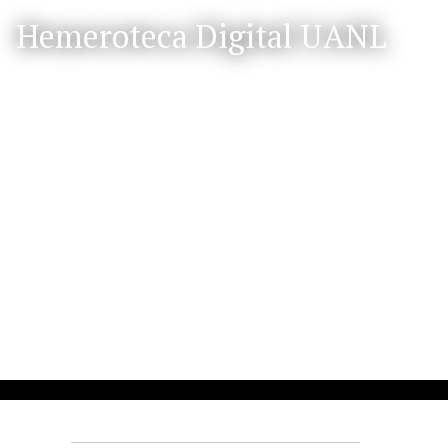
S
Hemeroteca Digital UANL
a
l
t
a
r
a
l
c
o
n
t
e
n
i
d
o
p
r