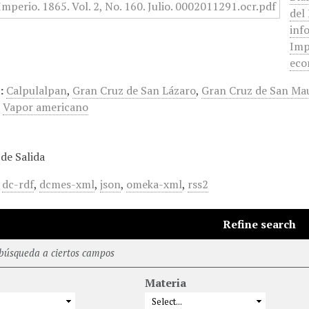
del
inf
Imp
eco
:
Calpulalpan
,
Gran Cruz de San Lázaro
,
Gran Cruz de San Mau
,
Vapor americano
de Salida
,
dc-rdf
,
dcmes-xml
,
json
,
omeka-xml
,
rss2
Refine search
 búsqueda a ciertos campos
Materia