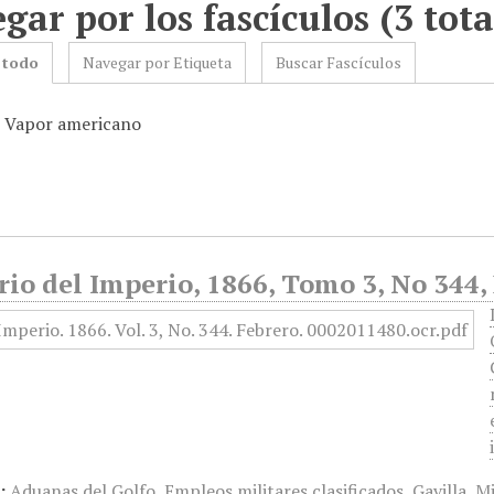
gar por los fascículos (3 tota
 todo
Navegar por Etiqueta
Buscar Fascículos
: Vapor americano
rio del Imperio, 1866, Tomo 3, No 344,
:
Aduanas del Golfo
,
Empleos militares clasificados
,
Gavilla
,
Mi