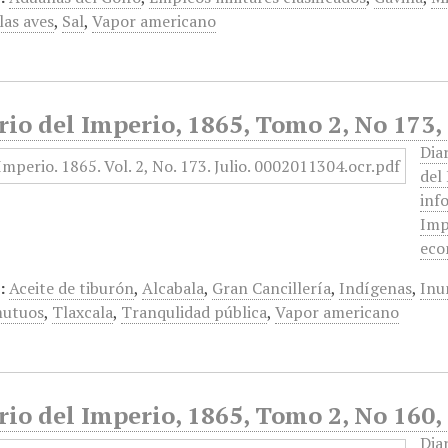
las aves
,
Sal
,
Vapor americano
rio del Imperio, 1865, Tomo 2, No 173, 
Dia
del
inf
Imp
eco
:
Aceite de tiburón
,
Alcabala
,
Gran Cancillería
,
Indígenas
,
Inu
mutuos
,
Tlaxcala
,
Tranqulidad pública
,
Vapor americano
rio del Imperio, 1865, Tomo 2, No 160, 
Dia