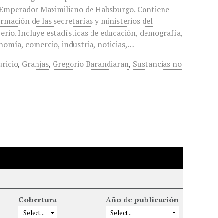
 Emperador Maximiliano de Habsburgo. Contiene
ormación de las secretarías y ministerios del
erio. Incluye estadísticas de educación, demografía,
nomía, comercio, industria, noticias,…
ricio
,
Granjas
,
Gregorio Barandiaran
,
Sustancias no
Cobertura
Año de publicación