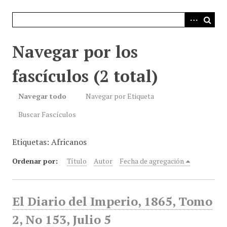
i
n
c
i
Navegar por los
p
a
fascículos (2 total)
l
Navegar todo
Navegar por Etiqueta
Buscar Fascículos
Etiquetas: Africanos
Ordenar por:
Título
Autor
Fecha de agregación
El Diario del Imperio, 1865, Tomo
2, No 153, Julio 5