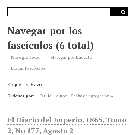
i
n
c
i
Navegar por los
p
a
fascículos (6 total)
l
Navegar todo
Navegar por Etiqueta
Buscar Fascículos
Etiquetas: Havre
Ordenar por:
Título
Autor
Fecha de agregación
El Diario del Imperio, 1865, Tomo
2, No 177, Agosto 2