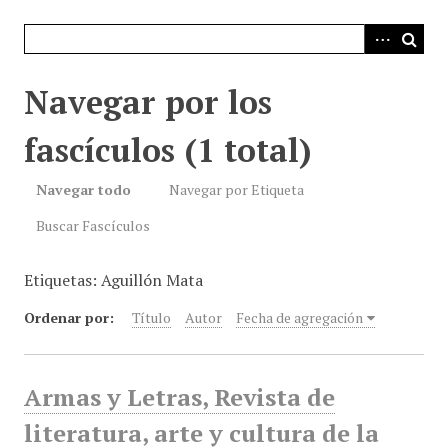
i
n
c
i
Navegar por los
p
a
fascículos (1 total)
l
Navegar todo
Navegar por Etiqueta
Buscar Fascículos
Etiquetas: Aguillón Mata
Ordenar por:
Título
Autor
Fecha de agregación
Armas y Letras, Revista de
literatura, arte y cultura de la