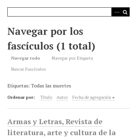
i
n
c
i
Navegar por los
p
a
fascículos (1 total)
l
Navegar todo
Navegar por Etiqueta
Buscar Fascículos
Etiquetas: Todas las muertes
Ordenar por:
Título
Autor
Fecha de agregación
Armas y Letras, Revista de
literatura, arte y cultura de la