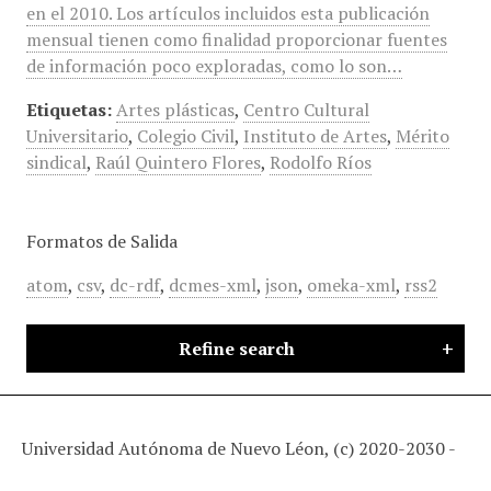
en el 2010. Los artículos incluidos esta publicación
mensual tienen como finalidad proporcionar fuentes
de información poco exploradas, como lo son…
Etiquetas:
Artes plásticas
,
Centro Cultural
Universitario
,
Colegio Civil
,
Instituto de Artes
,
Mérito
sindical
,
Raúl Quintero Flores
,
Rodolfo Ríos
Formatos de Salida
atom
,
csv
,
dc-rdf
,
dcmes-xml
,
json
,
omeka-xml
,
rss2
Refine search
Universidad Autónoma de Nuevo Léon, (c) 2020-2030 -