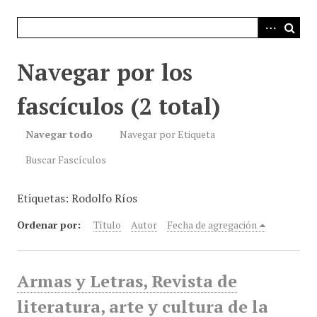
i
n
c
i
Navegar por los
p
a
fascículos (2 total)
l
Navegar todo
Navegar por Etiqueta
Buscar Fascículos
Etiquetas: Rodolfo Ríos
Ordenar por:
Título
Autor
Fecha de agregación
Armas y Letras, Revista de
literatura, arte y cultura de la