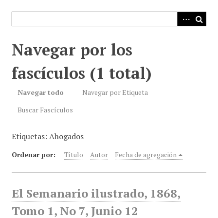
i
n
c
i
Navegar por los
p
a
fascículos (1 total)
l
Navegar todo
Navegar por Etiqueta
Buscar Fascículos
Etiquetas: Ahogados
Ordenar por:
Título
Autor
Fecha de agregación
El Semanario ilustrado, 1868,
Tomo 1, No 7, Junio 12