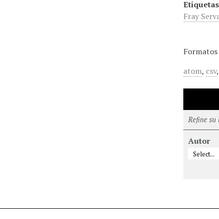
Etiquetas
Fray Serv
Formatos 
atom
,
csv
Refine su
Autor