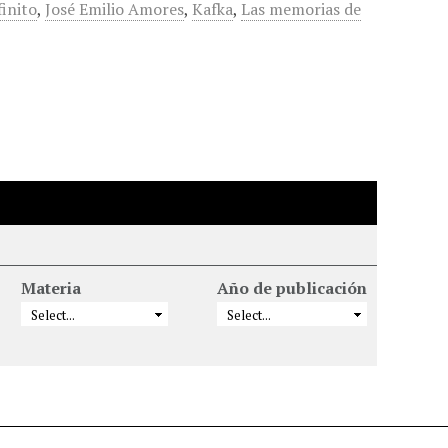
finito
,
José Emilio Amores
,
Kafka
,
Las memorias de
Materia
Año de publicación