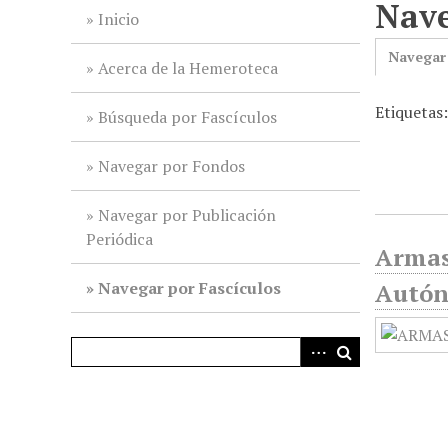
Nave
i
Inicio
n
Navegar
c
Acerca de la Hemeroteca
i
Etiquetas:
p
Búsqueda por Fascículos
a
l
Navegar por Fondos
Navegar por Publicación
Periódica
Armas 
Navegar por Fascículos
Autón