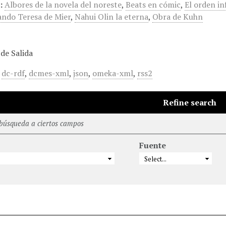
:
Albores de la novela del noreste
,
Beats en cómic
,
El orden in
ando Teresa de Mier
,
Nahui Olin la eterna
,
Obra de Kuhn
de Salida
,
dc-rdf
,
dcmes-xml
,
json
,
omeka-xml
,
rss2
Refine search
 búsqueda a ciertos campos
Fuente