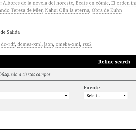
:
Albores de la novela del noreste
,
Beats en cómic
,
El orden in
ando Teresa de Mier
,
Nahui Olin la eterna
,
Obra de Kuhn
de Salida
,
dc-rdf
,
dcmes-xml
,
json
,
omeka-xml
,
rss2
Refine search
 búsqueda a ciertos campos
Fuente