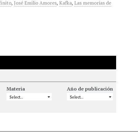
finito
,
José Emilio Amores
,
Kafka
,
Las memorias de
Materia
Año de publicación