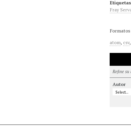
Etiquetas
Fray Serv
Formatos 
atom
,
csv
Refine su
Autor