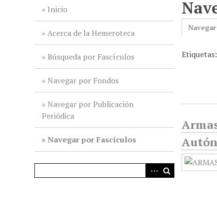
Nave
i
Inicio
n
Navegar
c
Acerca de la Hemeroteca
i
Etiquetas
p
Búsqueda por Fascículos
a
l
Navegar por Fondos
Navegar por Publicación
Periódica
Armas 
Navegar por Fascículos
Autón