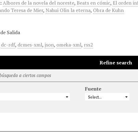
:
Albores de la novela del noreste
,
Beats en cómic
,
El orden in
ando Teresa de Mier
,
Nahui Olin la eterna
,
Obra de Kuhn
de Salida
,
dc-rdf
,
dcmes-xml
,
json
,
omeka-xml
,
rss2
Refine search
 búsqueda a ciertos campos
Fuente