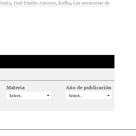
finito
,
José Emilio Amores
,
Kafka
,
Las memorias de
Materia
Año de publicación