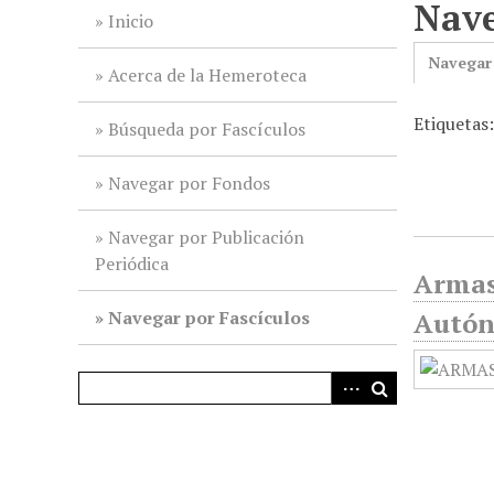
Nave
i
Inicio
n
Navegar
c
Acerca de la Hemeroteca
i
Etiquetas
p
Búsqueda por Fascículos
a
l
Navegar por Fondos
Navegar por Publicación
Periódica
Armas 
Navegar por Fascículos
Autón