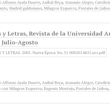
:
Alfonso Ayala Duarte
,
Anibal Beça
,
Atanasio Alegre
,
Catolici
ante
,
Madrid galdosiano
,
Milagros Ezquerro
,
Postales de Lisbo
 y Letras, Revista de la Universidad 
 Julio-Agosto
:
Alfonso Ayala Duarte
,
Anibal Beça
,
Atanasio Alegre
,
Catolici
a con Milagros Ezquerro
,
Eugenio Montejo
,
Postales de Lisboa