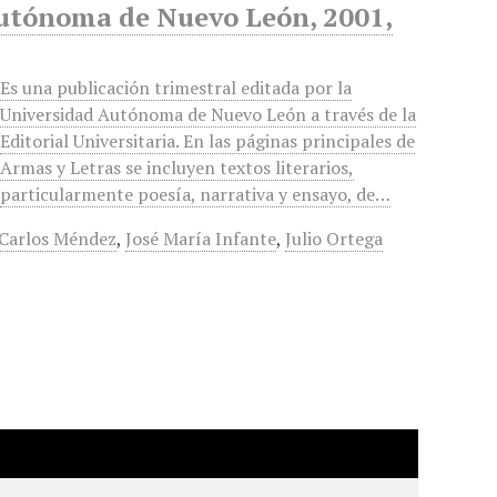
Autónoma de Nuevo León, 2001,
Es una publicación trimestral editada por la
Universidad Autónoma de Nuevo León a través de la
Editorial Universitaria. En las páginas principales de
Armas y Letras se incluyen textos literarios,
particularmente poesía, narrativa y ensayo, de…
 Carlos Méndez
,
José María Infante
,
Julio Ortega