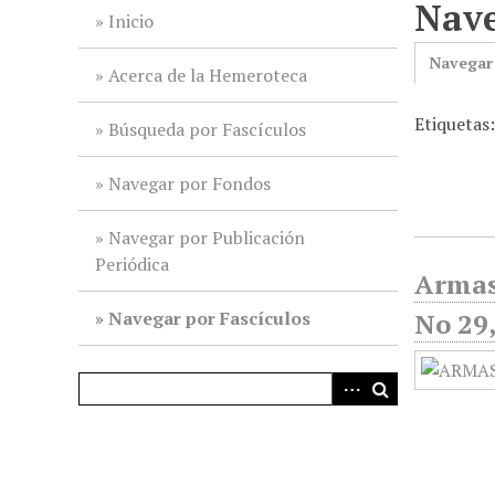
Nave
i
Inicio
n
Navegar
c
Acerca de la Hemeroteca
i
Etiquetas
p
Búsqueda por Fascículos
a
l
Navegar por Fondos
Navegar por Publicación
Periódica
Armas
Navegar por Fascículos
No 29