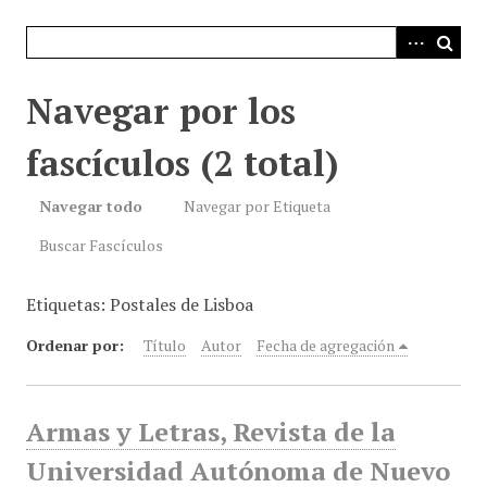
i
n
c
i
Navegar por los
p
a
fascículos (2 total)
l
Navegar todo
Navegar por Etiqueta
Buscar Fascículos
Etiquetas: Postales de Lisboa
Ordenar por:
Título
Autor
Fecha de agregación
Armas y Letras, Revista de la
Universidad Autónoma de Nuevo